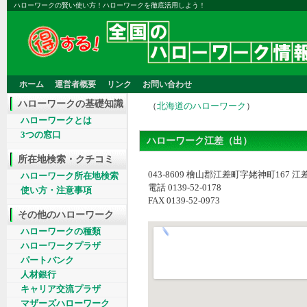
ハローワークの賢い使い方！ハローワークを徹底活用しよう！
ホーム
運営者概要
リンク
お問い合わせ
ハローワークの基礎知識
（
北海道のハローワーク
）
ハローワークとは
3つの窓口
ハローワーク江差（出）
所在地検索・クチコミ
043‐8609 檜山郡江差町字姥神町167
ハローワーク所在地検索
電話 0139-52-0178
使い方・注意事項
FAX 0139-52-0973
その他のハローワーク
ハローワークの種類
ハローワークプラザ
パートバンク
人材銀行
キャリア交流プラザ
マザーズハローワーク