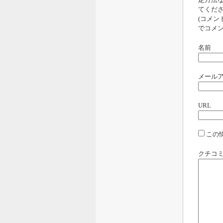
定方法
てくだ
(コメ
でコメン
名前
メール
URL
この
クチコ