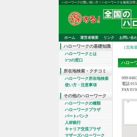
ハローワークの賢い使い方！ハローワークを徹底活用
ホーム
運営者概要
リンク
お問い合
ハローワークの基礎知識
（
北海
ハローワークとは
3つの窓口
ハロー
所在地検索・クチコミ
099‐0
ハローワーク所在地検索
電話 0158
使い方・注意事項
FAX 015
その他のハローワーク
ハローワークの種類
ハローワークプラザ
パートバンク
人材銀行
キャリア交流プラザ
マザーズハローワーク