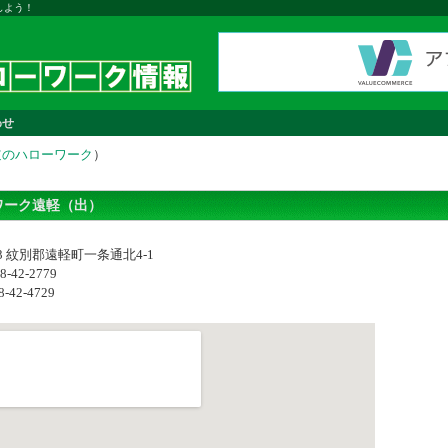
しよう！
わせ
道のハローワーク
）
ワーク遠軽（出）
403 紋別郡遠軽町一条通北4‐1
-42-2779
8-42-4729