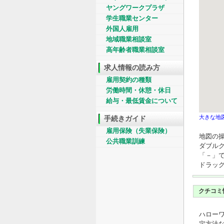
ヤングワークプラザ
学生職業センター
外国人雇用
地域職業相談室
高年齢者職業相談室
求人情報の読み方
雇用契約の種類
労働時間・休憩・休日
給与・最低賃金について
手続きガイド
大きな地
雇用保険（失業保険）
地図の
公共職業訓練
ダブル
「－」
ドラッ
クチコミ
ハロー